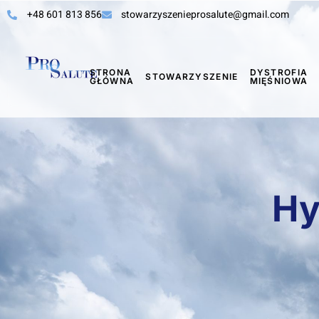
+48 601 813 856
stowarzyszenieprosalute@gmail.com
STRONA
DYSTROFIA
STOWARZYSZENIE
GŁÓWNA
MIĘŚNIOWA
Hy