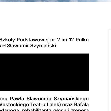
zkoły Podstawowej nr 2 im 12 Pułku
weł Sławomir Szymański
mnu Pawła Sławomira Szymańskiego
ostockiego Teatru Lalek) oraz Rafała
dagoga, rehabilitanta głosu i trenera